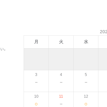
20
月
火
水
さい。
3
4
5
－
－
－
10
11
12
○
－
○