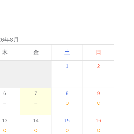
26年8月
木
金
土
日
1
2
－
－
6
7
8
9
－
－
○
○
13
14
15
16
○
○
○
○